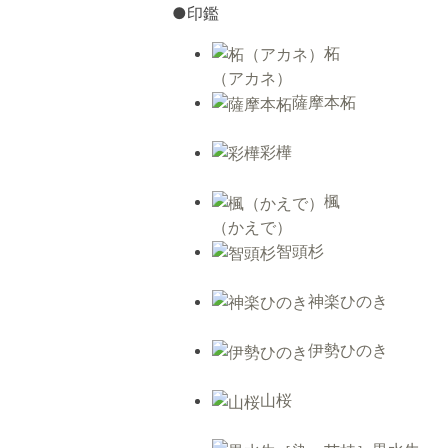
●印鑑
柘
（アカネ）
薩摩本柘
彩樺
楓
（かえで）
智頭杉
神楽ひのき
伊勢ひのき
山桜