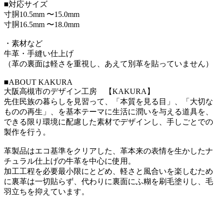
■対応サイズ
寸胴10.5mm 〜15.0mm
寸胴16.5mm 〜18.0mm
・素材など
牛革・手縫い仕上げ
（革の裏面は軽さを重視し、あえて別革を貼っていません）
■ABOUT KAKURA
大阪高槻市のデザイン工房 【KAKURA】
先住民族の暮らしを見習って、「本質を見る目」、「大切な
ものの再生」、を基本テーマに生活に潤いを与える道具を、
できる限り環境に配慮した素材でデザインし、手しごとでの
製作を行う。
革製品はエコ基準をクリアした、革本来の表情を生かしたナ
チュラル仕上げの牛革を中心に使用。
加工工程を必要最小限にとどめ、軽さと風合いを楽しむため
に裏革は一切貼らず、代わりに裏面にふ糊を刷毛塗りし、毛
羽立ちを抑えています。