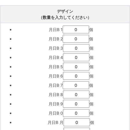
デザイン
（数量を入力してください）
月日B 1
個
月日B 2
個
月日B 3
個
月日B 4
個
月日B 5
個
月日B 6
個
月日B 7
個
月日B 8
個
月日B 9
個
月日B 0
個
月日B 月
個