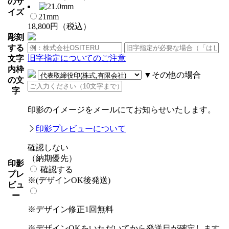
のサ
イズ
21mm
18,800円（税込）
彫刻
する
旧字指定についてのご注意
文字
内枠
▼その他の場合
の文
字
印影のイメージをメールにてお知らせいたします。
印影プレビューについて
確認しない
（納期優先）
印影
確認する
プレ
※(デザインOK後発送)
ビュ
ー
※デザイン修正1回無料
※デザインOKをいただいてから発送日が確定します