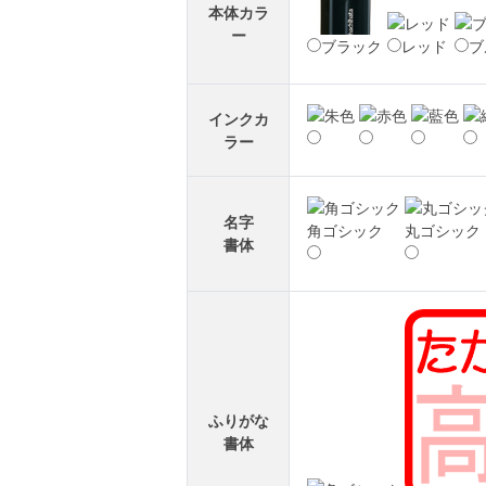
本体カラ
ー
ブラック
レッド
ブ
インクカ
ラー
名字
角ゴシック
丸ゴシック
書体
ふりがな
書体