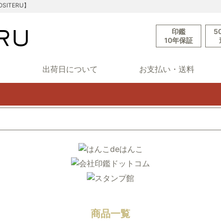
ITERU】
印鑑
5
10年保証
ド
出荷日について
お支払い・送料
商品一覧