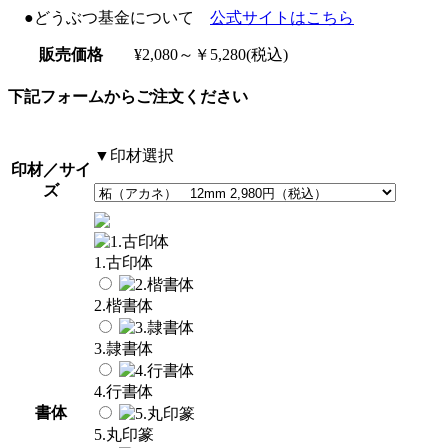
●どうぶつ基金について
公式サイトはこちら
販売価格
¥2,080～￥5,280(税込)
下記フォームからご注文ください
▼印材選択
印材／サイ
ズ
1.古印体
2.楷書体
3.隷書体
4.行書体
書体
5.丸印篆