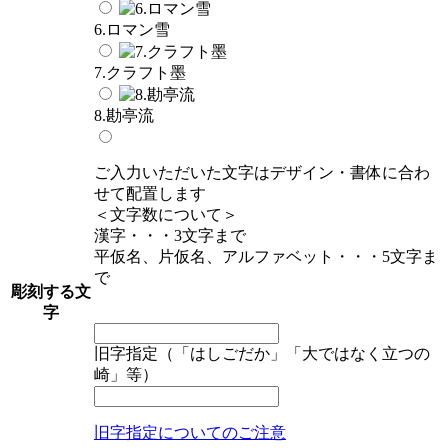
6.ロマン雪
7.クラフト墨
8.勘亭流
ご入力いただいた文字はデザイン・書体に合わ
せて配置します
＜文字数について＞
漢字・・・3文字まで
平仮名、片仮名、アルファベット・・・5文字ま
で
彫刻する文
字
旧字指定（「はしごだか」「大ではなく立つの
崎」等）
旧字指定についてのご注意