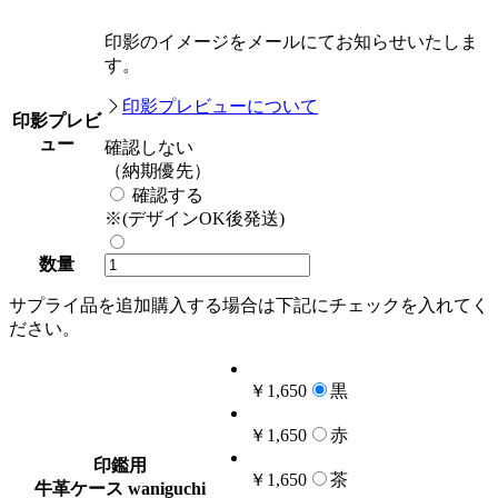
印影のイメージをメールにてお知らせいたしま
す。
印影プレビューについて
印影プレビ
ュー
確認しない
（納期優先）
確認する
※(デザインOK後発送)
数量
サプライ品を追加購入する場合は下記にチェックを入れてく
ださい。
￥1,650
黒
￥1,650
赤
印鑑用
￥1,650
茶
牛革ケース waniguchi