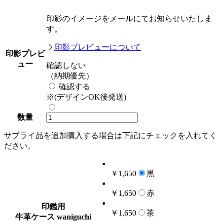
印影のイメージをメールにてお知らせいたしま
す。
印影プレビューについて
印影プレビ
ュー
確認しない
（納期優先）
確認する
※(デザインOK後発送)
数量
サプライ品を追加購入する場合は下記にチェックを入れてく
ださい。
￥1,650
黒
￥1,650
赤
印鑑用
￥1,650
茶
牛革ケース waniguchi