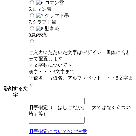
6.ロマン雪
7.クラフト墨
8.勘亭流
ご入力いただいた文字はデザイン・書体に合わ
せて配置します
＜文字数について＞
漢字・・・3文字まで
平仮名、片仮名、アルファベット・・・5文字ま
で
彫刻する文
字
旧字指定（「はしごだか」「大ではなく立つの
崎」等）
旧字指定についてのご注意