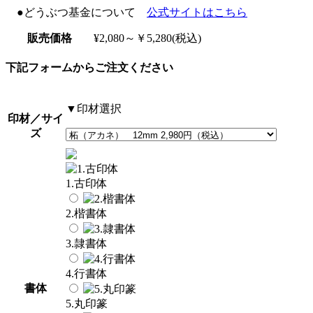
●どうぶつ基金について
公式サイトはこちら
販売価格
¥2,080～￥5,280(税込)
下記フォームからご注文ください
▼印材選択
印材／サイ
ズ
1.古印体
2.楷書体
3.隷書体
4.行書体
書体
5.丸印篆