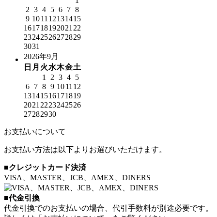
1
2
3
4
5
6
7
8
9
10
11
12
13
14
15
16
17
18
19
20
21
22
23
24
25
26
27
28
29
30
31
2026年9月
日
月
火
水
木
金
土
1
2
3
4
5
6
7
8
9
10
11
12
13
14
15
16
17
18
19
20
21
22
23
24
25
26
27
28
29
30
お支払いについて
お支払い方法は以下よりお選びいただけます。
■クレジットカード決済
VISA、MASTER、JCB、AMEX、DINERS
■代金引換
代金引換でのお支払いの場合、代引手数料が別途必要です。