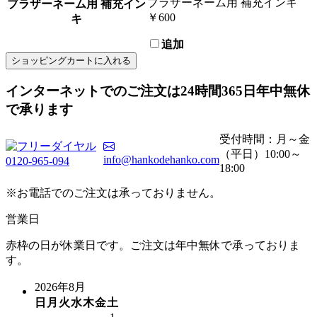
ブラザーネーム用 補充インキ
ブラザーネーム用 補充イン
￥600
キ
追加
ショッピングカートに入れる
インターネットでのご注文は
24時間365日
年中無休
で承ります
受付時間：月～金
（平日）10:00～
info@hankodehanko.com
0120-965-094
18:00
※お電話でのご注文は承っておりません。
営業日
赤枠の日が休業日です。ご注文は年中無休で承っておりま
す。
2026年8月
日
月
火
水
木
金
土