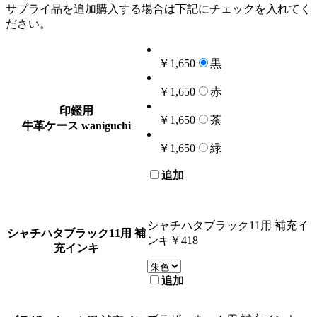
サプライ品を追加購入する場合は下記にチェックを入れてく
ださい。
￥1,650
黒
￥1,650
赤
印鑑用
￥1,650
茶
牛革ケース waniguchi
￥1,650
緑
追加
シャチハタブラック11用 補充イ
シャチハタブラック11用 補
ンキ
￥418
充インキ
追加