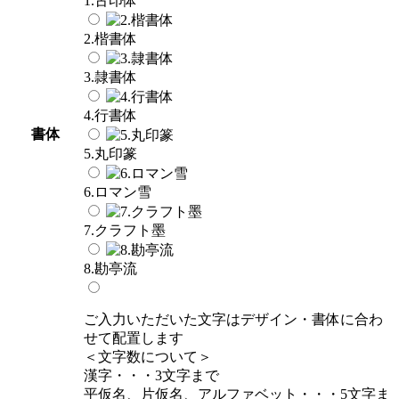
1.古印体
2.楷書体
3.隷書体
4.行書体
書体
5.丸印篆
6.ロマン雪
7.クラフト墨
8.勘亭流
ご入力いただいた文字はデザイン・書体に合わ
せて配置します
＜文字数について＞
漢字・・・3文字まで
平仮名、片仮名、アルファベット・・・5文字ま